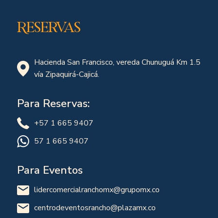
Reservas
Hacienda San Francisco, vereda Chunuguá Km 1.5
vía Zipaquirá-Cajicá.
Para Reservas:
+57 1 665 9407
57 1 665 9407
Para Eventos
lidercomercialranchomx@grupomx.co
centrodeventosrancho@plazamx.co