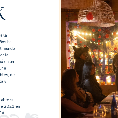
X
a la
años ha
el mundo
or la
ñó en un
ir a
ables, de
ca y
e abre sus
 de 2021 en
ISA