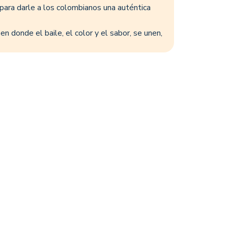
ra darle a los colombianos una auténtica
en donde el baile, el color y el sabor, se unen,