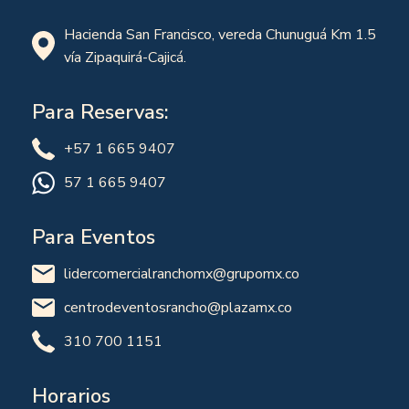
Hacienda San Francisco, vereda Chunuguá Km 1.5
vía Zipaquirá-Cajicá.
Para Reservas:
+57 1 665 9407
57 1 665 9407
Para Eventos
lidercomercialranchomx@grupomx.co
centrodeventosrancho@plazamx.co
310 700 1151
Horarios