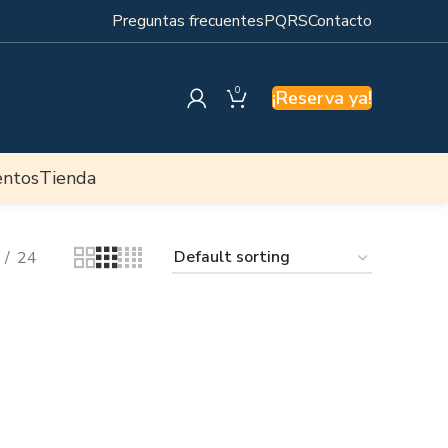
Preguntas frecuentes
PQRS
Contacto
0
¡Reserva ya!
entos
Tienda
24