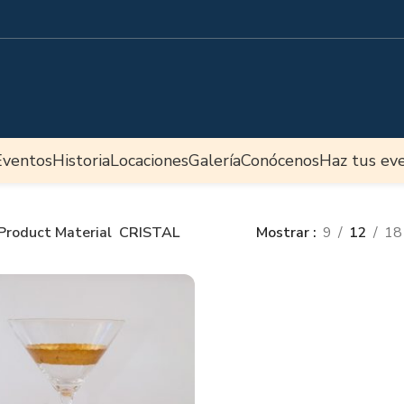
Eventos
Historia
Locaciones
Galería
Conócenos
Haz tus ev
Product Material
CRISTAL
Mostrar
9
12
18