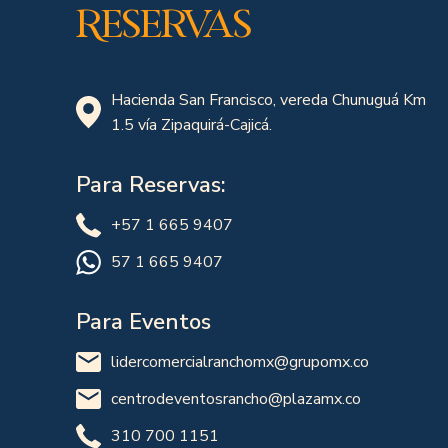
Reservas
Hacienda San Francisco, vereda Chunuguá Km
1.5 vía Zipaquirá-Cajicá.
Para Reservas:
+57 1 665 9407
57 1 665 9407
Para Eventos
lidercomercialranchomx@grupomx.co
centrodeventosrancho@plazamx.co
310 700 1151