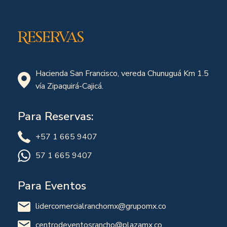
Reservas
Hacienda San Francisco, vereda Chunuguá Km 1.5
vía Zipaquirá-Cajicá.
Para Reservas:
+57 1 665 9407
57 1 665 9407
Para Eventos
lidercomercialranchomx@grupomx.co
centrodeventosrancho@plazamx.co