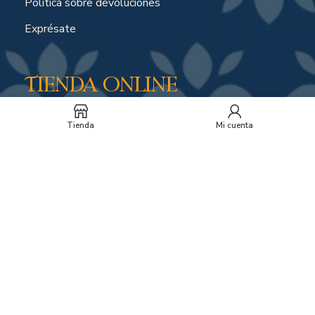
Política sobre devoluciones
Exprésate
Tienda online
Tienda
Mi cuenta
Política de envíos por compras online
Soporte y horarios
Peticiones, quejas o reclamos
Suscríbete a nuestro
boletín