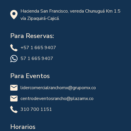
Hacienda San Francisco, vereda Chunuguá Km 1.5
vía Zipaquirá-Cajicá.
Para Reservas:
+57 1 665 9407
57 1 665 9407
Para Eventos
lidercomercialranchomx@grupomx.co
centrodeventosrancho@plazamx.co
310 700 1151
Horarios