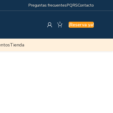
Preguntas frecuentes
PQRS
Contacto
0
¡Reserva ya!
entos
Tienda