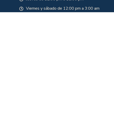
Viernes y sábado de 12:00 pm a 3:00 am
Domingo
Domingo de 7 am a 10 pm
Domingo para festivo de 7 am a 2am
Lunes festivos de 12 pm a 10 pm
Nuestros horarios están sujetos a aforo y
programación. Para asistir se debe verificar
disponibilidad en nuestra línea de atención 310
700 1151
Rancho MX 20