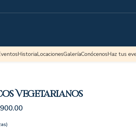
Eventos
Historia
Locaciones
Galería
Conócenos
Haz tus ev
cos Vegetarianos
,900.00
zas)