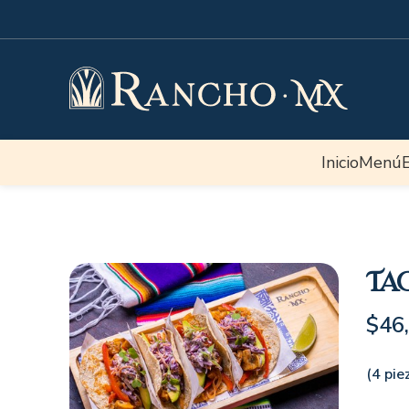
Inicio
Menú
Ta
$
46
(4 pie