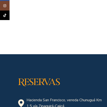
Instagram
TikTok
Reservas
Hacienda San Francisco, vereda Chunuguá Km
1.5 vía Zipaquirá-Cajicá.