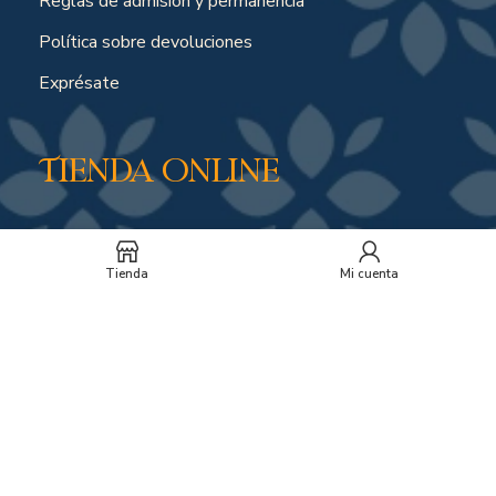
Reglas de admisión y permanencia
Política sobre devoluciones
Exprésate
Tienda online
Política de envíos por compras online
Tienda
Mi cuenta
Soporte y horarios
Peticiones, quejas o reclamos
Suscríbete a nuestro
boletín