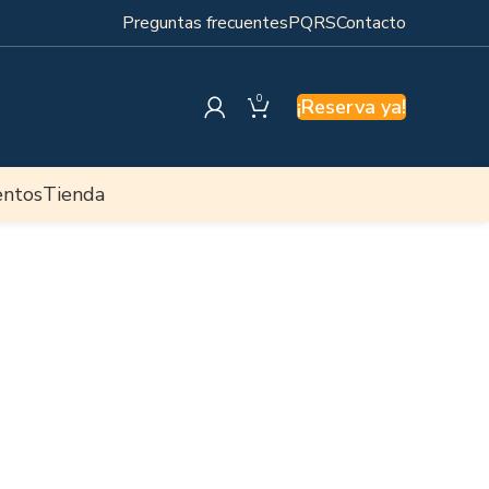
Preguntas frecuentes
PQRS
Contacto
0
¡Reserva ya!
entos
Tienda