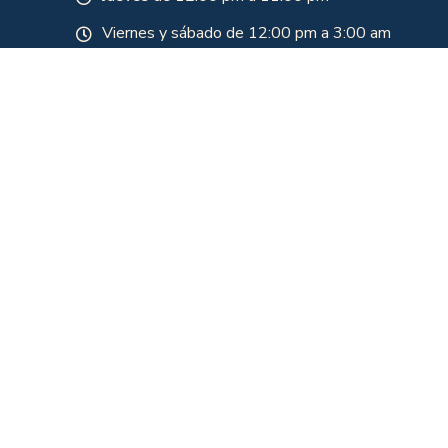
Viernes y sábado de 12:00 pm a 3:00 am
Domingo
Domingo de 7 am a 10 pm
Domingo para festivo de 7 am a 2am
Lunes festivos de 12 pm a 10 pm
Nuestros horarios están sujetos a aforo y
programación. Para asistir se debe verificar
disponibilidad en nuestra línea de atención 310
700 1151
Rancho MX 20