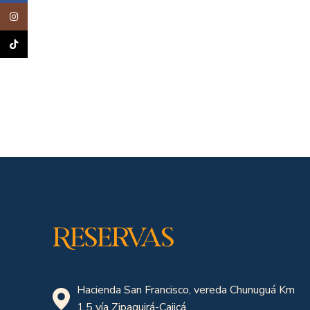
Instagram
TikTok
Reservas
Hacienda San Francisco, vereda Chunuguá Km
1.5 vía Zipaquirá-Cajicá.