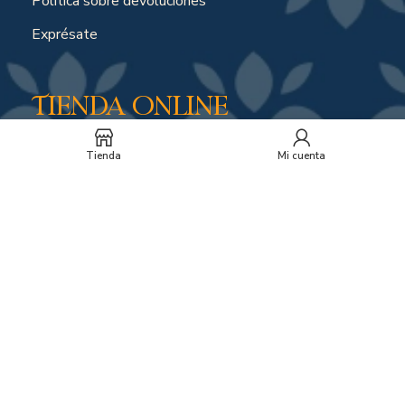
Política sobre devoluciones
Exprésate
Tienda online
Tienda
Mi cuenta
Política de envíos por compras online
Soporte y horarios
Peticiones, quejas o reclamos
Suscríbete a nuestro
boletín