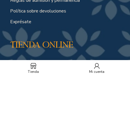
Reglas de admisión y permanencia
Política sobre devoluciones
Exprésate
Tienda online
Política de envíos por compras online
Tienda
Mi cuenta
Soporte y horarios
Peticiones, quejas o reclamos
Suscríbete a nuestro
boletín