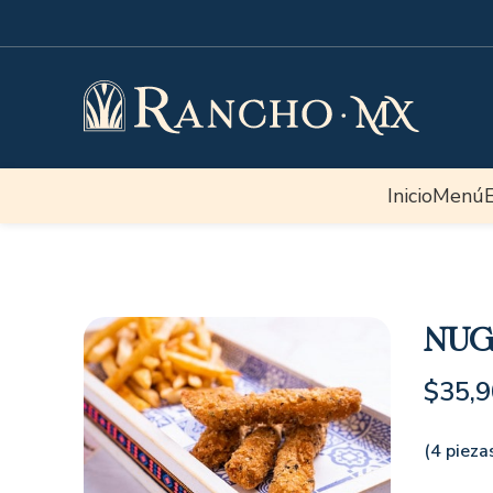
Inicio
Menú
Nug
$
35,9
(4 pieza