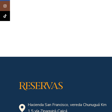
Instagram
TikTok
Reservas
Hacienda San Francisco, vereda Chunuguá Km
1.5 vía Zipaquirá-Cajicá.