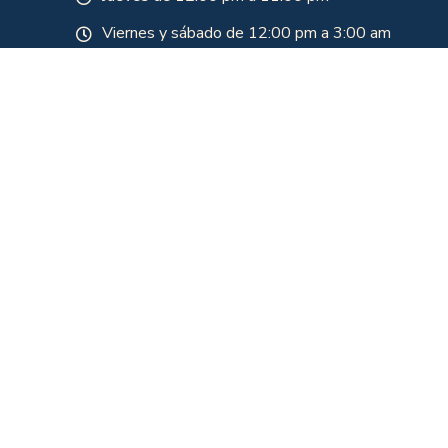
Viernes y sábado de 12:00 pm a 3:00 am
Domingo
Domingo de 7 am a 10 pm
Domingo para festivo de 7 am a 2am
Lunes festivos de 12 pm a 10 pm
Nuestros horarios están sujetos a aforo y
programación. Para asistir se debe verificar
disponibilidad en nuestra línea de atención 310
700 1151
Rancho MX 20