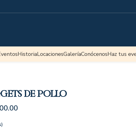
Eventos
Historia
Locaciones
Galería
Conócenos
Haz tus ev
gets De Pollo
00.00
s)