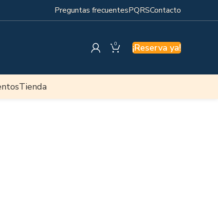
Preguntas frecuentes
PQRS
Contacto
0
¡Reserva ya!
entos
Tienda