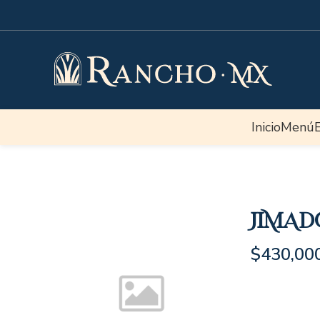
Inicio
Menú
JIMAD
$
430,00