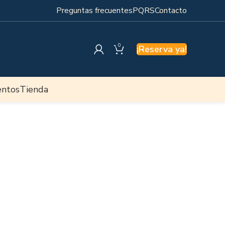
Preguntas frecuentes
PQRS
Contacto
0
¡Reserva ya!
entos
Tienda