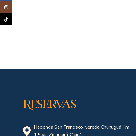
Instagram
TikTok
Reservas
Hacienda San Francisco, vereda Chunuguá Km
1.5 vía Zipaquirá-Cajicá.