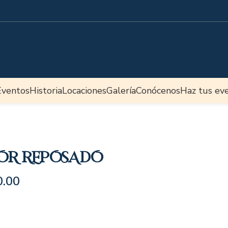
Eventos
Historia
Locaciones
Galería
Conócenos
Haz tus ev
OR REPOSADO
0.00