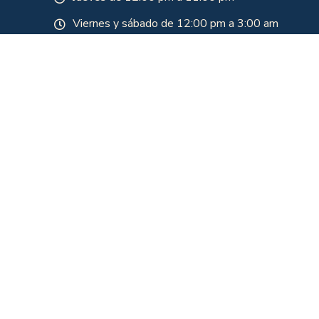
Viernes y sábado de 12:00 pm a 3:00 am
Domingo
Domingo de 7 am a 10 pm
Domingo para festivo de 7 am a 2am
Lunes festivos de 12 pm a 10 pm
Nuestros horarios están sujetos a aforo y
programación. Para asistir se debe verificar
disponibilidad en nuestra línea de atención 310
700 1151
Rancho MX 20