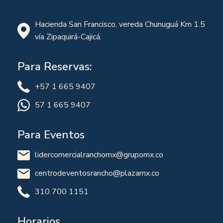
Hacienda San Francisco, vereda Chunuguá Km 1.5
vía Zipaquirá-Cajicá.
Para Reservas:
+57 1 665 9407
57 1 665 9407
Para Eventos
lidercomercialranchomx@grupomx.co
centrodeventosrancho@plazamx.co
310 700 1151
Horarios