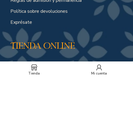
Reglas de admisión y permanencia
Política sobre devoluciones
Exprésate
Tienda online
Política de envíos por compras online
Tienda
Mi cuenta
Soporte y horarios
Peticiones, quejas o reclamos
Suscríbete a nuestro
boletín