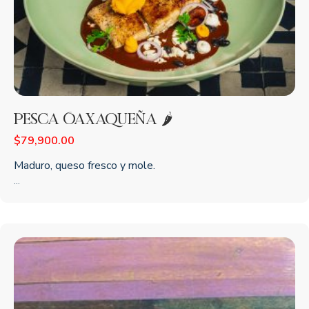
Pesca Oaxaqueña 🌶️
$
79,900.00
Maduro, queso fresco y mole.
...