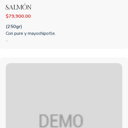
Salmón
$
79,900.00
(250gr)
Con pure y mayochipotle.
...