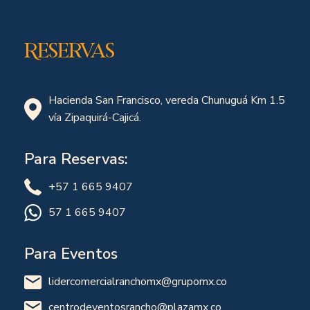
Reservas
Hacienda San Francisco, vereda Chunuguá Km 1.5
vía Zipaquirá-Cajicá.
Para Reservas:
+57 1 665 9407
57 1 665 9407
Para Eventos
lidercomercialranchomx@grupomx.co
centrodeventosrancho@plazamx.co